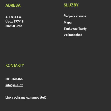
SLUŽBY
ADRESA
Čerpací stanice
A + S, s.r.o.
Úvoz 977/18
Mapa
602 00 Brno
Tankovací karty
Velkoobchod
KONTAKTY
601 560 465
info@a-s.cz
Linka ochrany oznamovatelů