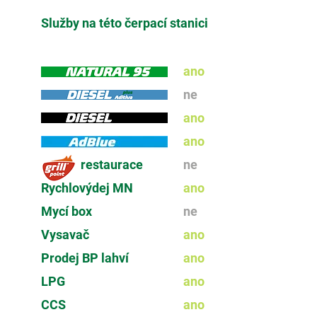
Služby na této čerpací stanici
ano
ne
ano
ano
restaurace
ne
Rychlovýdej MN
ano
Mycí box
ne
Vysavač
ano
Prodej BP lahví
ano
LPG
ano
CCS
ano