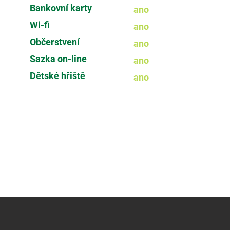
Bankovní karty
ano
Wi-fi
ano
Občerstvení
ano
Sazka on-line
ano
Dětské hřiště
ano