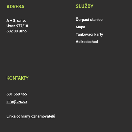
SLUŽBY
ADRESA
Čerpací stanice
A + S, s.r.o.
Úvoz 977/18
Mapa
602 00 Brno
Tankovací karty
Velkoobchod
KONTAKTY
601 560 465
info@a-s.cz
Linka ochrany oznamovatelů