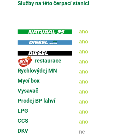
Služby na této čerpací stanici
ano
ano
ano
restaurace
ano
Rychlovýdej MN
ano
Mycí box
ano
Vysavač
ano
Prodej BP lahví
ano
LPG
ano
CCS
ano
DKV
ne