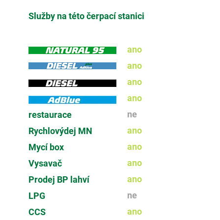
Služby na této čerpací stanici
ano
ano
ano
ano
ne
restaurace
ano
Rychlovýdej MN
ano
Mycí box
ano
Vysavač
ano
Prodej BP lahví
ne
LPG
ano
CCS