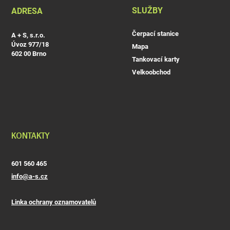
SLUŽBY
ADRESA
Čerpací stanice
A + S, s.r.o.
Úvoz 977/18
Mapa
602 00 Brno
Tankovací karty
Velkoobchod
KONTAKTY
601 560 465
info@a-s.cz
Linka ochrany oznamovatelů