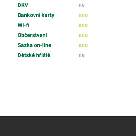
ne
DKV
ano
Bankovní karty
ano
Wi-fi
ano
Občerstvení
ano
Sazka on-line
ne
Dětské hřiště